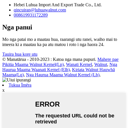
Hebei Luhua Import And Export Trade Co., Ltd.
qincuiran@luhuawalnut.com
008619931172289
Nga panui
Mo nga patai mo a maatau hua, raarangi utu ranei, waiho mai to
imeera ki a maatau ka pa atu matou i roto i nga haora 24.
Tauira hua kore utu
© Manatārua - 2010-2023 : Katoa nga mana pupuri.
Mahere pae
Pikitia Maama Walnut Kernel(Lp)
,
Wanati Kernel
,
Walnut
,
Nga
Haurua Maama Waanati Kernel (Elh)
,
Kiriata Walnut Hauwhā
Maama(Lq)
,
Nga Haurua Maama Walnut Kernel (Lh)
,
Tukua Īmēra
x