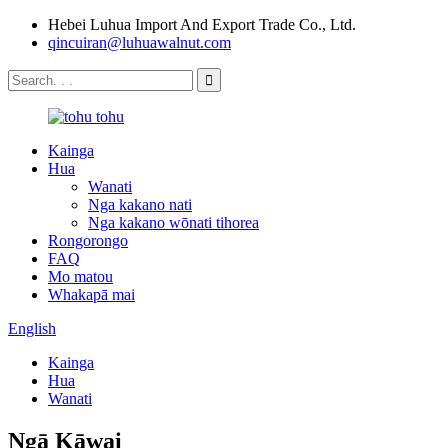
Hebei Luhua Import And Export Trade Co., Ltd.
qincuiran@luhuawalnut.com
Kainga
Hua
Wanati
Nga kakano nati
Nga kakano wōnati tihorea
Rongorongo
FAQ
Mo matou
Whakapā mai
English
Kainga
Hua
Wanati
Ngā Kāwai