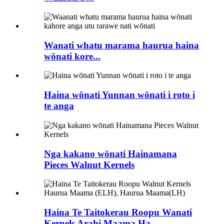
Wanati whatu marama haurua haina
wōnati kore...
Haina wōnati Yunnan wōnati i roto i
te anga
Nga kakano wōnati Hainamana
Pieces Walnut Kernels
Haina Te Taitokerau Roopu Wanati
Kernels Arahi Maama Ha...