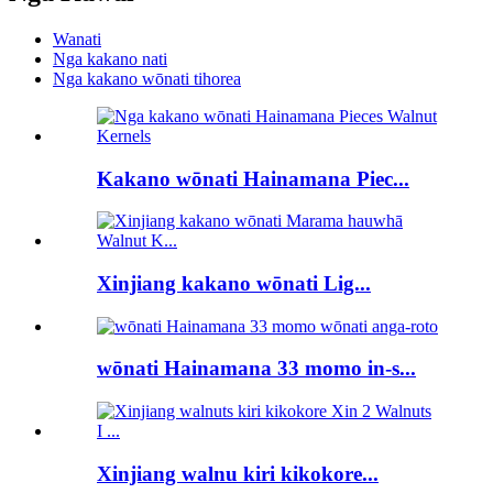
Wanati
Nga kakano nati
Nga kakano wōnati tihorea
Kakano wōnati Hainamana Piec...
Xinjiang kakano wōnati Lig...
wōnati Hainamana 33 momo in-s...
Xinjiang walnu kiri kikokore...