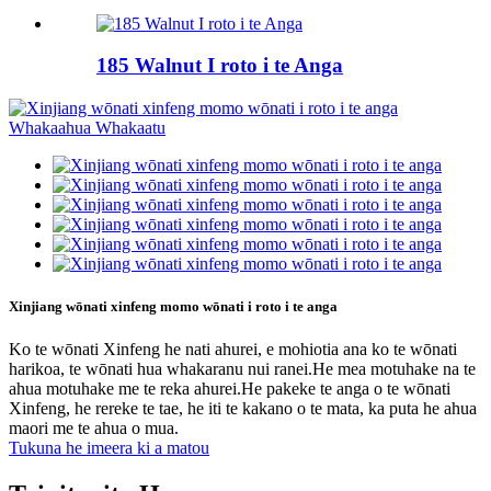
185 Walnut I roto i te Anga
Xinjiang wōnati xinfeng momo wōnati i roto i te anga
Ko te wōnati Xinfeng he nati ahurei, e mohiotia ana ko te wōnati
harikoa, te wōnati hua whakaranu nui ranei.He mea motuhake na te
ahua motuhake me te reka ahurei.He pakeke te anga o te wōnati
Xinfeng, he rereke te tae, he iti te kakano o te mata, ka puta he ahua
maori me te ahua o mua.
Tukuna he imeera ki a matou