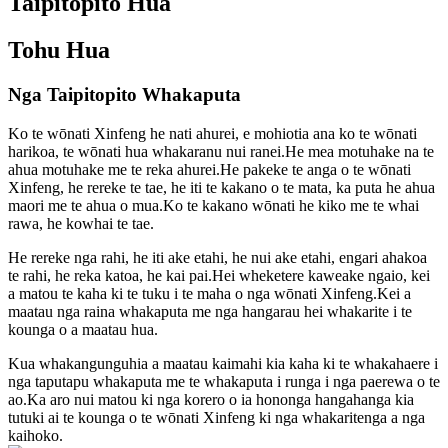
Taipitopito Hua
Tohu Hua
Nga Taipitopito Whakaputa
Ko te wōnati Xinfeng he nati ahurei, e mohiotia ana ko te wōnati
harikoa, te wōnati hua whakaranu nui ranei.He mea motuhake na te
ahua motuhake me te reka ahurei.He pakeke te anga o te wōnati
Xinfeng, he rereke te tae, he iti te kakano o te mata, ka puta he ahua
maori me te ahua o mua.Ko te kakano wōnati he kiko me te whai
rawa, he kowhai te tae.
He rereke nga rahi, he iti ake etahi, he nui ake etahi, engari ahakoa
te rahi, he reka katoa, he kai pai.Hei wheketere kaweake ngaio, kei
a matou te kaha ki te tuku i te maha o nga wōnati Xinfeng.Kei a
maatau nga raina whakaputa me nga hangarau hei whakarite i te
kounga o a maatau hua.
Kua whakangunguhia a maatau kaimahi kia kaha ki te whakahaere i
nga taputapu whakaputa me te whakaputa i runga i nga paerewa o te
ao.Ka aro nui matou ki nga korero o ia hononga hangahanga kia
tutuki ai te kounga o te wōnati Xinfeng ki nga whakaritenga a nga
kaihoko.