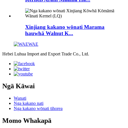
Xinjiang kakano wōnati Marama
hauwhā Walnut K...
Hebei Luhua Import and Export Trade Co., Ltd.
Ngā Kāwai
Wanati
Nga kakano nati
Nga kakano wōnati tihorea
Momo Whakapā