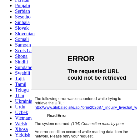
Punjabi
Serbian
Sesotho
Sinhala
Slovak
Slovenian
Somali
Samoan
Scots Gaelic
Shona
Sindhi
Sundanese
Swahili
Tajik
Tamil
Telugu
Thai
Ukrainian
Urdu
Uzbek
Vietnamese
Welsh
Xhosa
Yiddish