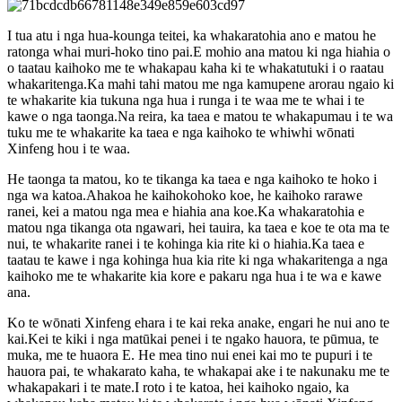
I tua atu i nga hua-kounga teitei, ka whakaratohia ano e matou he
ratonga whai muri-hoko tino pai.E mohio ana matou ki nga hiahia o
o taatau kaihoko me te whakapau kaha ki te whakatutuki i o raatau
whakaritenga.Ka mahi tahi matou me nga kamupene arorau ngaio ki
te whakarite kia tukuna nga hua i runga i te waa me te whai i te
kawe o nga taonga.Na reira, ka taea e matou te whakapumau i te wa
tuku me te whakarite ka taea e nga kaihoko te whiwhi wōnati
Xinfeng hou i te waa.
He taonga ta matou, ko te tikanga ka taea e nga kaihoko te hoko i
nga wa katoa.Ahakoa he kaihokohoko koe, he kaihoko rarawe
ranei, kei a matou nga mea e hiahia ana koe.Ka whakaratohia e
matou nga tikanga ota ngawari, hei tauira, ka taea e koe te ota ma te
nui, te whakarite ranei i te kohinga kia rite ki o hiahia.Ka taea e
taatau te kawe i nga kohinga hua kia rite ki nga whakaritenga a nga
kaihoko me te whakarite kia kore e pakaru nga hua i te wa e kawe
ana.
Ko te wōnati Xinfeng ehara i te kai reka anake, engari he nui ano te
kai.Kei te kiki i nga matūkai penei i te ngako hauora, te pūmua, te
muka, me te huaora E. He mea tino nui enei kai mo te pupuri i te
hauora pai, te whakarato kaha, te whakapai ake i te nakunaku me te
whakapakari i te mate.I roto i te katoa, hei kaihoko ngaio, ka