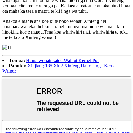
whakapau kaha matou ki te whakarato i nga hua wōnati Xinfeng
kounga teitei me te ratonga pai.Ka taea e matou te whakatutuki i nga
ota maha ka taea e matou te kii i nga wa tuku.
Ahakoa e hiahia ana koe ki te hoko wōnati Xinfeng hei
paramanawa reka, hei koha ranei mo nga hoa me te whanau, kua
hipokina koe e matou.Tena koa whiriwhiri mai, whiriwhiria te reka
me te koa o Xinfeng wōnati!
Tōmua:
Haina wōnati katoa Walnut Kernel Poi
Panuku:
Xinjiang 185 Xin2 Xinfeng Haurua nga Kernel
Walnut